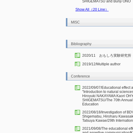
SHIGEMATSU and Bunji ONO
Show All（20 Line）
MISC
Bibliography
2020/11 おもしろ実験研
2019/12/Multiple author
Conference
2022/09/07/Educational effect an
"Introduction to natural scie
Hiroyuki NAKAYAMA Kaori OH
SHIGEMATSU/The 70th Annual C
Education
2022/08/18/Investigation of BD
Shigematsu, Hiroharu Kawasaki
Tatsuya Kawae/29th Internatio
2021/09/08/The educational eff
and assertive communication