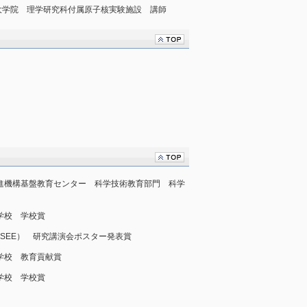
大阪大学大学院 理学研究科付属原子核実験施設 講師
育推進機構基盤教育センター 科学技術教育部門 科学
門学校 学校賞
（JSEE） 研究講演会ポスター発表賞
門学校 教育貢献賞
門学校 学校賞