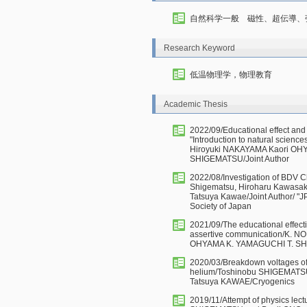
自然科学一般 磁性、超伝導、
Research Keyword
低温物理学，物理教育
Academic Thesis
2022/09/Educational effect and l
"Introduction to natural scie
Hiroyuki NAKAYAMA Kaori OH
SHIGEMATSU/Joint Author
2022/08/Investigation of BDV C
Shigematsu, Hiroharu Kawasaki
Tatsuya Kawae/Joint Author/ "J
Society of Japan
2021/09/The educational effect
assertive communication/K. 
OHYAMA K. YAMAGUCHI T. SHI
2020/03/Breakdown voltages of
helium/Toshinobu SHIGEMATSU
Tatsuya KAWAE/Cryogenics
2019/11/Attempt of physics lectu