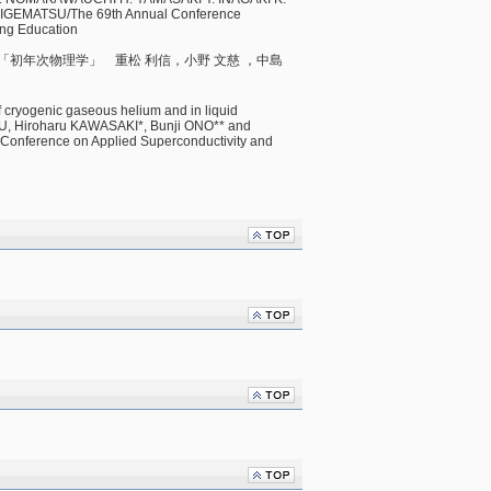
GEMATSU/The 69th Annual Conference
ing Education
での「初年次物理学」 重松 利信，小野 文慈 ，中島
 cryogenic gaseous helium and in liquid
, Hiroharu KAWASAKI*, Bunji ONO** and
Conference on Applied Superconductivity and