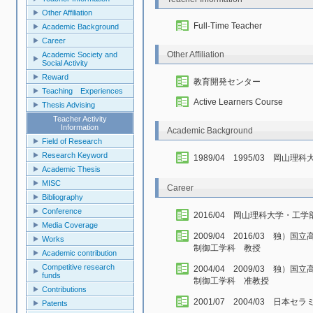
Other Affiliation
Full-Time Teacher
Academic Background
Career
Other Affiliation
Academic Society and
Social Activity
Reward
教育開発センター
Teaching Experiences
Active Learners Course
Thesis Advising
Teacher Activity
Information
Academic Background
Field of Research
Research Keyword
1989/04 1995/03 岡
Academic Thesis
MISC
Career
Bibliography
Conference
2016/04 岡山理科大学・工
Media Coverage
2009/04 2016/03 
Works
制御工学科 教授
Academic contribution
Competitive research
2004/04 2009/03 
funds
制御工学科 准教授
Contributions
2001/07 2004/03 日
Patents