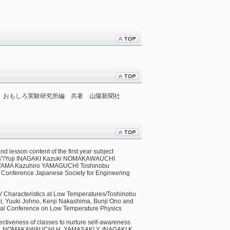
究所 おもしろ実験研究所編 共著 山陽新聞社
d lesson content of the first year subject
nces"/Yuji INAGAKI Kazuki NOMAKAWAUCHI
YAMA Kazuhiro YAMAGUCHI Toshinobu
onference Japanese Society for Engineering
V Characteristics at Low Temperatures/Toshinobu
, Yuuki Johno, Kenji Nakashima, Bunji Ono and
nal Conference on Low Temperature Physics
ectiveness of classes to nurture self-awareness
/K. NOMAKAWAUCHI H. YAMASAKI Y. INAGAKI K.