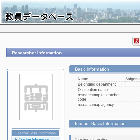
Researcher Information
Basic information
Name
Shigema
Belonging department
Occupation name
researchmap researcher
code
researchmap agency
Teacher Basic Information
Teacher Basic Information
Teacher Information
Teacher Information