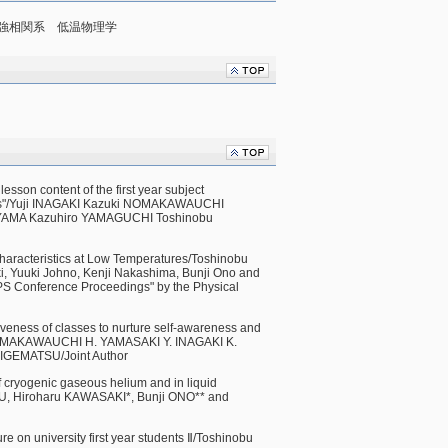
強相関系 低温物理学
esson content of the first year subject
nces"/Yuji INAGAKI Kazuki NOMAKAWAUCHI
YAMA Kazuhiro YAMAGUCHI Toshinobu
haracteristics at Low Temperatures/Toshinobu
, Yuuki Johno, Kenji Nakashima, Bunji Ono and
PS Conference Proceedings" by the Physical
iveness of classes to nurture self-awareness and
NOMAKAWAUCHI H. YAMASAKI Y. INAGAKI K.
GEMATSU/Joint Author
 cryogenic gaseous helium and in liquid
, Hiroharu KAWASAKI*, Bunji ONO** and
re on university first year students Ⅱ/Toshinobu