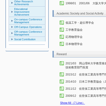
Other Research
1998/01 2001/06 
Achivements
Educational
Improvement
Academic Society and Social Activity
Achievement
On-campus Conference
Management
低温工学・超伝導学会
Off-Campus Operations
工学教育協会
Off-campus Conference
Management
応用物理学会
Social Contribution
日本物理学会
Reward
2021/03 岡山理科大学教
技術教育部門長賞
2015/12 佐世保工業高等専
2014/10 日本工学教育協会
2011/12 佐世保工業高等専
2009/12 佐世保工業高等専
Show All（7 Line）