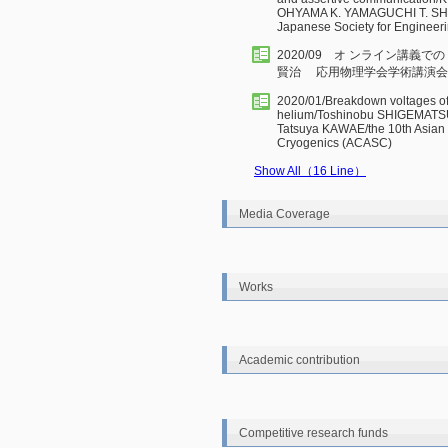
OHYAMA K. YAMAGUCHI T. SHI
Japanese Society for Engineer
2020/09 オ ンライン講義
賢治 応用物理学会学術講演会
2020/01/Breakdown voltages of
helium/Toshinobu SHIGEMATSU
Tatsuya KAWAE/the 10th Asian 
Cryogenics (ACASC)
Show All（16 Line）
Media Coverage
Works
Academic contribution
Competitive research funds