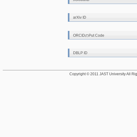
arXiv ID
ORCIDのPut Code
DBLP ID