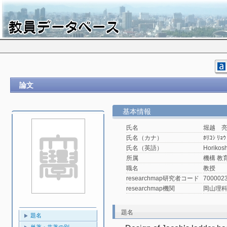
論文
基本情報
氏名
堀越 
氏名（カナ）
ﾎﾘｺｼ ﾘｮｳ
氏名（英語）
Horikos
所属
機構 教
職名
教授
researchmap研究者コード
700002
researchmap機関
岡山理
題名
題名
単著・共著の別