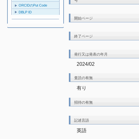
号
ORCIDのPut Code
DBLP ID
開始ページ
終了ページ
発行又は発表の年月
2024/02
査読の有無
有り
招待の有無
記述言語
英語