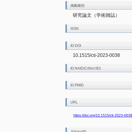
掲載種別
研究論文（学術雑誌）
ISSN
ID:DOI
10.1515/cti-2023-0038
ID:NAID(CiNiiのID)
ID:PMID
URL
https://doi.org/10.1515/cti-2023-003
JGlobalID