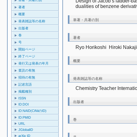
Design of Jacob’s ladder-base
dualities of benzene derivat
著者
概要
単著・共著の別
発表雑誌等の名称
出版者
巻
著者
号
Ryo Horikoshi  Hiroki Nakaj
開始ページ
終了ページ
概要
発行又は発表の年月
査読の有無
招待の有無
発表雑誌等の名称
記述言語
Chemistry Teacher Internati
掲載種別
ISSN
出版者
ID:DOI
ID:NAID(CiNiiのID)
ID:PMID
巻
URL
JGlobalID
arXiv ID