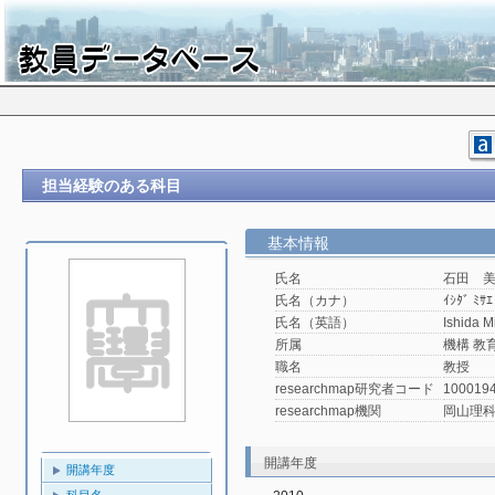
担当経験のある科目
基本情報
氏名
石田 
氏名（カナ）
ｲｼﾀﾞ ﾐｻｴ
氏名（英語）
Ishida M
所属
機構 教
職名
教授
researchmap研究者コード
100019
researchmap機関
岡山理
開講年度
開講年度
科目名