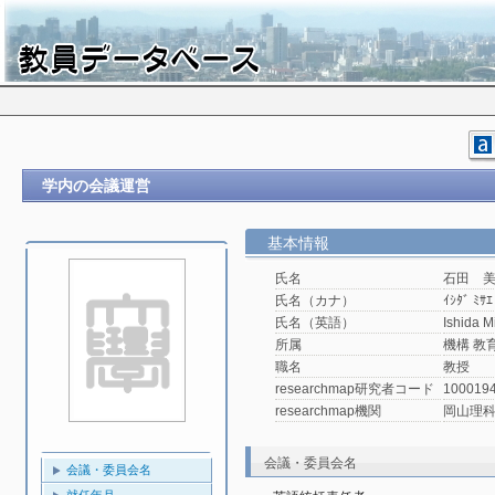
学内の会議運営
基本情報
氏名
石田 
氏名（カナ）
ｲｼﾀﾞ ﾐｻｴ
氏名（英語）
Ishida M
所属
機構 教
職名
教授
researchmap研究者コード
100019
researchmap機関
岡山理
会議・委員会名
会議・委員会名
就任年月