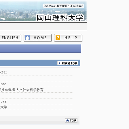
美佐江
isae
育推進機構 人文社会科学教育
4572
科大学