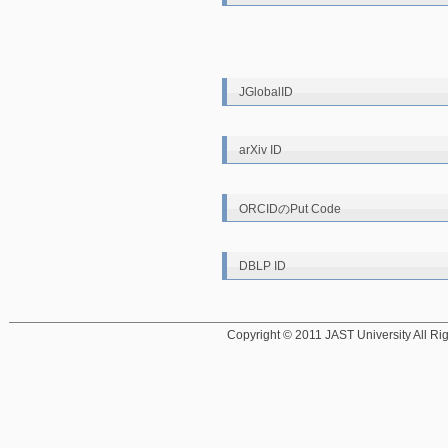
JGlobalID
arXiv ID
ORCIDのPut Code
DBLP ID