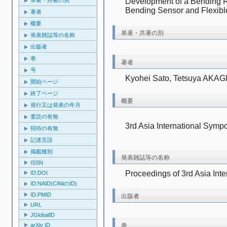
Development of a Bending R
Bending Sensor and Flexibl
著者
概要
単著・共著の別
発表雑誌等の名称
出版者
巻
著者
号
Kyohei Sato, Tetsuya AKAGI
開始ページ
終了ページ
概要
発行又は発表の年月
査読の有無
3rd Asia International Symp
招待の有無
記述言語
掲載種別
発表雑誌等の名称
ISSN
Proceedings of 3rd Asia In
ID:DOI
ID:NAID(CiNiiのID)
ID:PMID
出版者
URL
JGlobalID
arXiv ID
巻