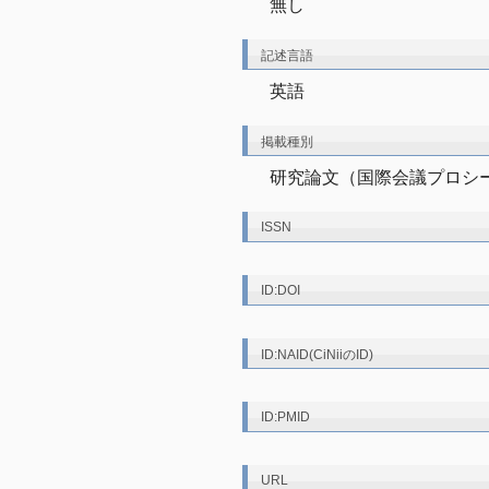
無し
記述言語
英語
掲載種別
研究論文（国際会議プロシ
ISSN
ID:DOI
ID:NAID(CiNiiのID)
ID:PMID
URL