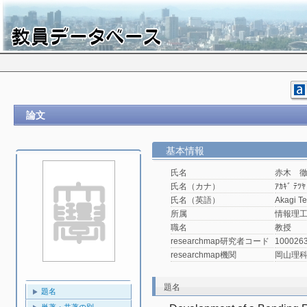
論文
基本情報
氏名
赤木 
氏名（カナ）
ｱｶｷﾞ ﾃﾂﾔ
氏名（英語）
Akagi Te
所属
情報理工
職名
教授
researchmap研究者コード
100026
researchmap機関
岡山理
題名
題名
単著・共著の別