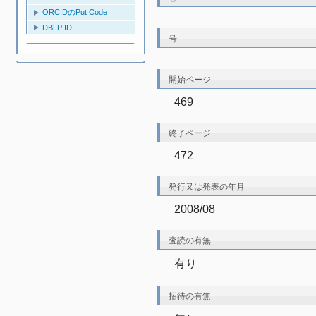
ORCIDのPut Code
DBLP ID
号
開始ページ
469
終了ページ
472
発行又は発表の年月
2008/08
査読の有無
有り
招待の有無