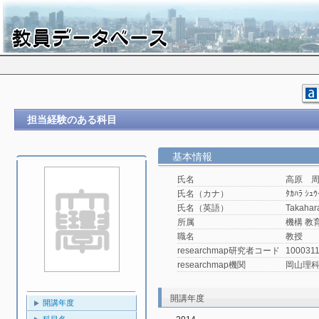
担当経験のある科目
基本情報
氏名
高原 
氏名（カナ）
ﾀｶﾊﾗ ｼｭｳ
氏名（英語）
Takahar
所属
機構 教
職名
教授
researchmap研究者コード
100031
researchmap機関
岡山理
開講年度
開講年度
科目名