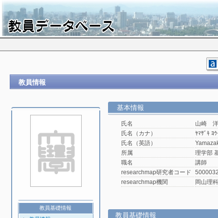
教員情報
基本情報
氏名
山崎 
氏名（カナ）
ﾔﾏｻﾞｷ ﾖｳ
氏名（英語）
Yamazak
所属
理学部 
職名
講師
researchmap研究者コード
500003
researchmap機関
岡山理
教員基礎情報
教員基礎情報