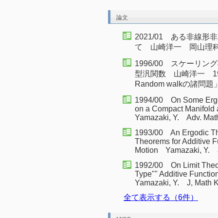
論文
2021/01 ある非線
て 山崎洋一 岡山理
1996/00 スケー
型汎関数 山崎洋一 19
Random walkの諸問
1994/00 On Some Ergod
on a Compact Manifold
Yamazaki, Y. Adv. Math.
1993/00 An Ergodic Th
Theorems for Additive 
Motion Yamazaki, Y. J
1992/00 On Limit Theor
Type"" Additive Funct
Yamazaki, Y. J, Math K
全て表示する（6件）