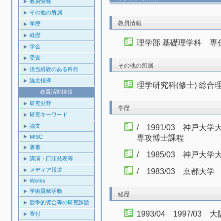
教員情報
その他の所属
教員情報
学歴
経歴
理学部 基礎理学科 専
学会
受賞
その他の所属
担当経験のある科目
論文指導
理学研究科(修士) 総合
教員活動情報
研究分野
学歴
研究キーワード
論文
/ 1991/03 神戸
MISC
専攻博士課程
著書
/ 1985/03 神戸
講演・口頭発表等
メディア報道
/ 1983/03 京都大
Works
学術貢献活動
経歴
競争的資金等の研究課題
1993/04 1997/
寄付