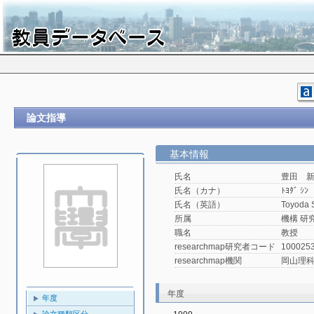
論文指導
基本情報
氏名
豊田 
氏名（カナ）
ﾄﾖﾀﾞ ｼﾝ
氏名（英語）
Toyoda 
所属
機構 研
職名
教授
researchmap研究者コード
100025
researchmap機関
岡山理
年度
年度
論文種類区分