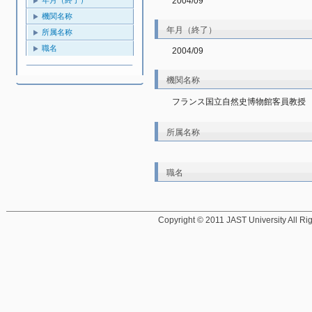
2004/09
機関名称
年月（終了）
所属名称
職名
2004/09
機関名称
フランス国立自然史博物館客員教授
所属名称
職名