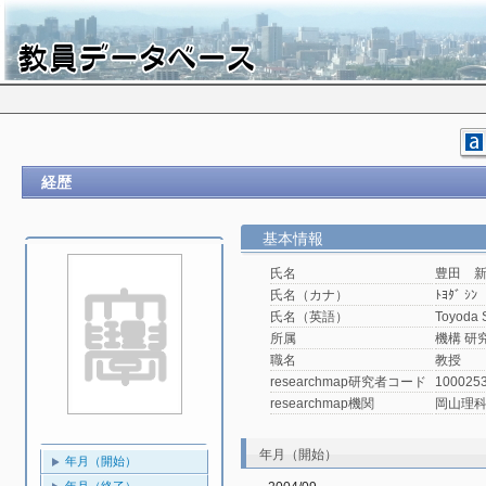
経歴
基本情報
氏名
豊田 
氏名（カナ）
ﾄﾖﾀﾞ ｼﾝ
氏名（英語）
Toyoda 
所属
機構 研
職名
教授
researchmap研究者コード
100025
researchmap機関
岡山理
年月（開始）
年月（開始）
年月（終了）