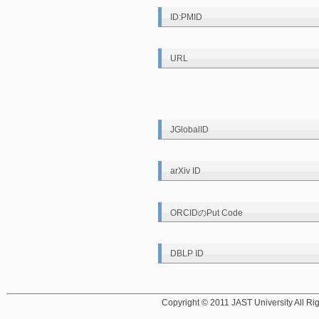
ID:PMID
URL
JGlobalID
arXiv ID
ORCIDのPut Code
DBLP ID