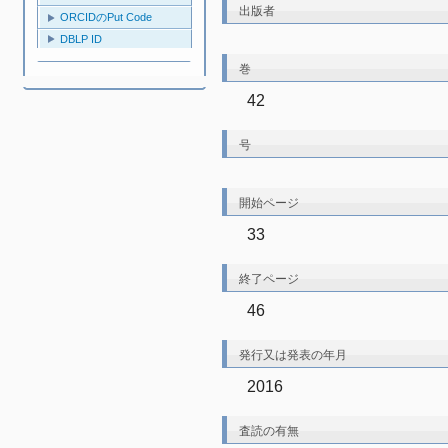
出版者
ORCIDのPut Code
DBLP ID
巻
42
号
開始ページ
33
終了ページ
46
発行又は発表の年月
2016
査読の有無