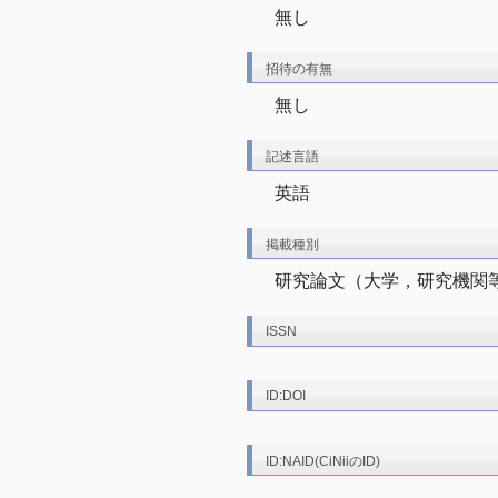
無し
招待の有無
無し
記述言語
英語
掲載種別
研究論文（大学，研究機関
ISSN
ID:DOI
ID:NAID(CiNiiのID)