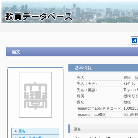
論文
基本情報
氏名
豊田 
氏名（カナ）
ﾄﾖﾀﾞ ｼﾝ
氏名（英語）
Toyoda 
所属
機構 研
職名
教授
researchmap研究者コード
100025
researchmap機関
岡山理
題名
題名
単著・共著の別