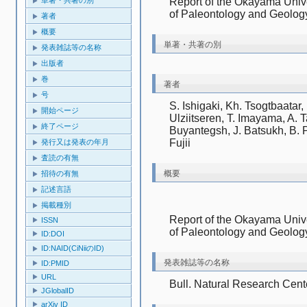
Report of the Okayama Univer
of Paleontology and Geology
著者
概要
単著・共著の別
発表雑誌等の名称
出版者
巻
著者
号
S. Ishigaki, Kh. Tsogtbaatar,
開始ページ
Ulziitseren, T. Imayama, A. 
終了ページ
Buyantegsh, J. Batsukh, B. P
Fujii 
発行又は発表の年月
査読の有無
概要
招待の有無
記述言語
掲載種別
Report of the Okayama Univer
ISSN
ID:DOI
ID:NAID(CiNiiのID)
発表雑誌等の名称
ID:PMID
URL
Bull. Natural Research Cent
JGlobalID
arXiv ID