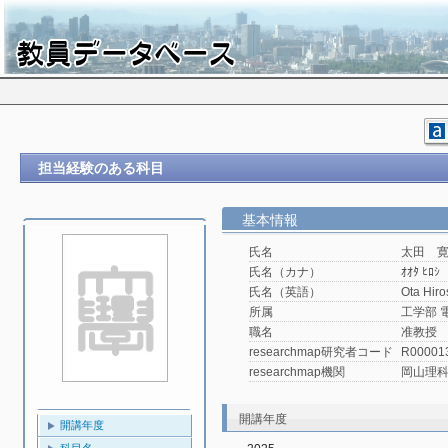
担当経験のある科目
基本情報
氏名
太田 
氏名（カナ）
ｵｵﾀ ﾋﾛｼ
氏名（英語）
Ota Hiro
所属
工学部 
職名
准教授
researchmap研究者コード
R00001
researchmap機関
岡山理
開講年度
開講年度
科目名