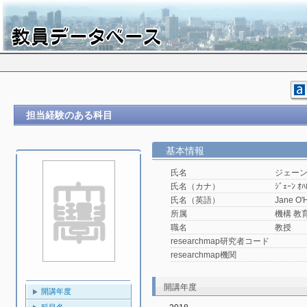
担当経験のある科目
基本情報
氏名
ジェー
氏名（カナ）
ｼﾞｪｰﾝ ｵﾊ
氏名（英語）
Jane O'H
所属
機構 教
職名
教授
researchmap研究者コード
researchmap機関
開講年度
開講年度
科目名