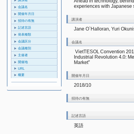
Ahead in technology, behind 
experiences with Japanese 
会議名
開催年月日
講演者
招待の有無
記述言語
Jane O`Halloran, Yuri Okun
発表種類
会議区分
会議名
会議種別
 VietTESOL Convention 2018: English Language Education in the 
主催者
Industrial Revolution 4.0: M
Market”
開催地
URL
概要
開催年月日
2018/10
招待の有無
記述言語
英語