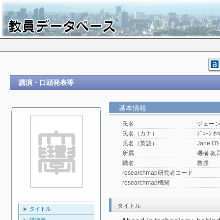
講演・口頭発表等
基本情報
氏名
ジェー
氏名（カナ）
ｼﾞｪｰﾝ ｵﾊ
氏名（英語）
Jane O'H
所属
機構 教
職名
教授
researchmap研究者コード
researchmap機関
タイトル
タイトル
講演者