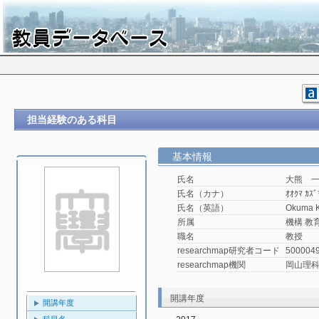
担当経験のある科目
基本情報
氏名
大熊 
氏名（カナ）
ｵｵｸﾏ ｶｽﾞ
氏名（英語）
Okuma 
所属
機構 教
職名
教授
researchmap研究者コード
500004
researchmap機関
岡山理
開講年度
開講年度
科目名