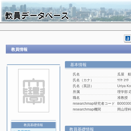
教員情報
基本情報
氏名
瓜屋 
氏名（カナ）
ｳﾘﾔ ｺｳﾀ
氏名（英語）
Uriya Ko
所属
理学部 
職名
准教授
researchmap研究者コード
B00030
researchmap機関
岡山理
教員基礎情報
教員基礎情報