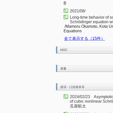
B
2021/08/
Long-time behavior of so
Schrödinger equation wit
/Mamoru Okamoto, Kota Uriy
Equations
全て表示する（15件）
MISC
著書
講演・口頭発表等
2024/02/23 Asymptotic b
of cubic nonlinear Sch
瓜屋航太