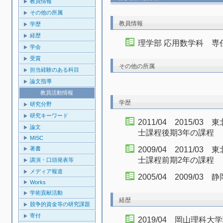
教員情報
その他の所属
教員情報
学歴
経歴
理学部 応用数学科 専
学会
受賞
その他の所属
担当経験のある科目
論文指導
教員活動情報
学歴
研究分野
研究キーワード
2011/04 2015/
論文
士課程後期3年の課程
MISC
著書
2009/04 2011/
士課程前期2年の課程
講演・口頭発表等
メディア報道
2005/04 2009/0
Works
学術貢献活動
経歴
競争的資金等の研究課題
寄付
2019/04 岡山理科