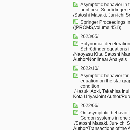
Asymptotic behavior in t
nonlinear Schrödinger 
/Satoshi Masaki, Jun-ichi S
Springer Proceedings in
((PROMS,volume 451))
2023/05/
Polynomial deceleration 
Schrödinger equations 
/Naoyasu Kita, Satoshi Masa
Author/Nonlinear Analysis
2022/10/
Asymptotic behavior for
equation on the star gra
condition
/Kazuki Aoki, Takahisa Inui
Kota Uriya/Joint Author/Pur
2022/06/
On asymptotic behavior o
Gordon systems in one
/Satoshi Masaki, Jun-ichi S
Author/Transactions of the