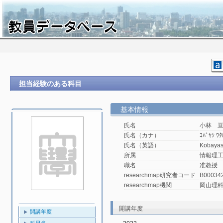
担当経験のある科目
基本情報
氏名
小林 
氏名（カナ）
ｺﾊﾞﾔｼ ﾜﾀ
氏名（英語）
Kobayas
所属
情報理工
職名
准教授
researchmap研究者コード
B00034
researchmap機関
岡山理
開講年度
開講年度
科目名