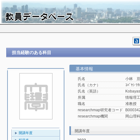
担当経験のある科目
基本情報
氏名
小林 
氏名（カナ）
ｺﾊﾞﾔｼ ﾜﾀ
氏名（英語）
Kobayas
所属
情報理工
職名
准教授
researchmap研究者コード
B00034
researchmap機関
岡山理
開講年度
開講年度
科目名