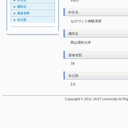
2023
機関名
科目名
履修者数
単位数
ものづくり体験演習
機関名
岡山理科大学
履修者数
78
単位数
2.0