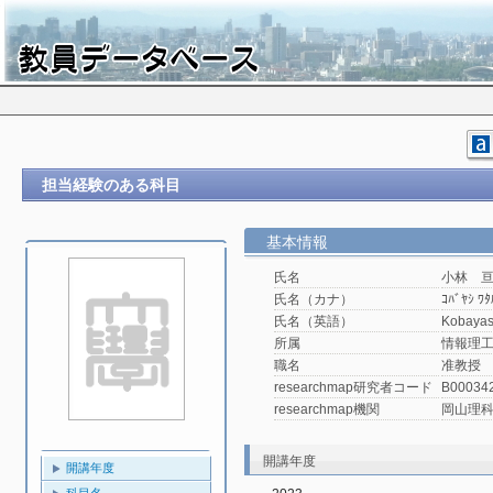
担当経験のある科目
基本情報
氏名
小林 
氏名（カナ）
ｺﾊﾞﾔｼ ﾜﾀ
氏名（英語）
Kobayas
所属
情報理工
職名
准教授
researchmap研究者コード
B00034
researchmap機関
岡山理
開講年度
開講年度
科目名