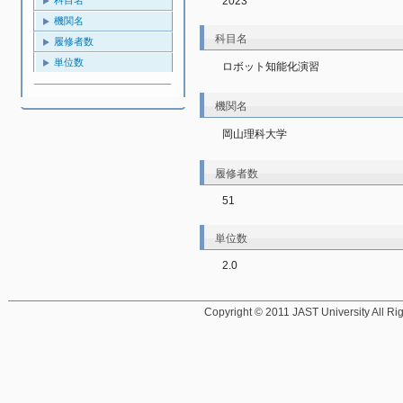
2023
機関名
科目名
履修者数
単位数
ロボット知能化演習
機関名
岡山理科大学
履修者数
51
単位数
2.0