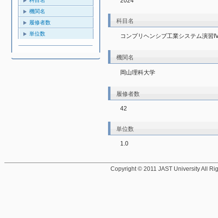
2024
機関名
科目名
履修者数
単位数
コンプリヘンシブ工業システム演習
機関名
岡山理科大学
履修者数
42
単位数
1.0