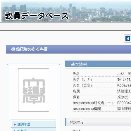
担当経験のある科目
基本情報
氏名
小林 
氏名（カナ）
ｺﾊﾞﾔｼ ﾜﾀ
氏名（英語）
Kobayas
所属
情報理工
職名
准教授
researchmap研究者コード
B00034
researchmap機関
岡山理
開講年度
開講年度
科目名