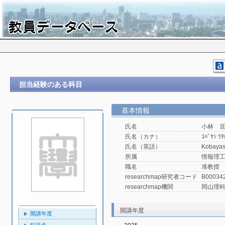
担当経験のある科目
基本情報
氏名
小林 
氏名（カナ）
ｺﾊﾞﾔｼ ﾜﾀ
氏名（英語）
Kobayas
所属
情報理工
職名
准教授
researchmap研究者コード
B00034
researchmap機関
岡山理
開講年度
開講年度
科目名