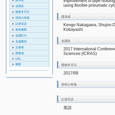
Improvement of pipe holding
using flexible pneumatic cyl
会議名
開催年月日
講演者
招待の有無
記述言語
Kengo Nakagawa, Shujiro Do
Kobayashi
発表種類
会議区分
会議名
会議種別
主催者
2017 International Conferen
Sciences (ICRAS)
開催地
URL
概要
開催年月日
2017/08
招待の有無
記述言語
英語