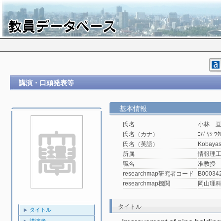
講演・口頭発表等
基本情報
氏名
小林 
氏名（カナ）
ｺﾊﾞﾔｼ ﾜﾀ
氏名（英語）
Kobayas
所属
情報理工
職名
准教授
researchmap研究者コード
B00034
researchmap機関
岡山理
タイトル
タイトル
講演者