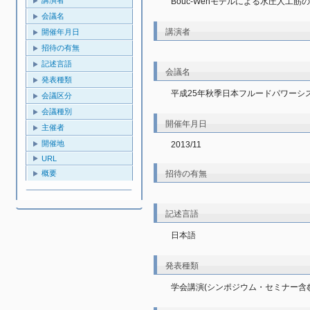
Bouc-Wenモデルによる水圧人工
会議名
講演者
開催年月日
招待の有無
記述言語
会議名
発表種類
平成25年秋季日本フルードパワーシ
会議区分
会議種別
開催年月日
主催者
開催地
2013/11
URL
概要
招待の有無
記述言語
日本語
発表種類
学会講演(シンポジウム・セミナー含む