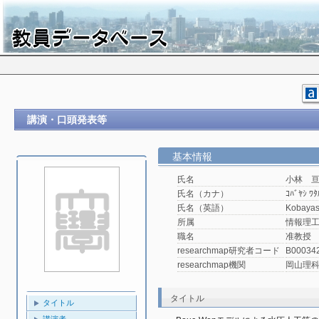
講演・口頭発表等
基本情報
氏名
小林 
氏名（カナ）
ｺﾊﾞﾔｼ ﾜﾀ
氏名（英語）
Kobayas
所属
情報理工
職名
准教授
researchmap研究者コード
B00034
researchmap機関
岡山理
タイトル
タイトル
講演者