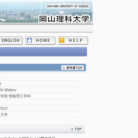
亘
ﾙ
hi Wataru
学部 情報理工学科
2523
科大学