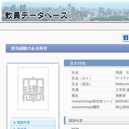
担当経験のある科目
基本情報
氏名
馬淵 
氏名（カナ）
ﾏﾌﾞﾁ ﾀﾞｲ
氏名（英語）
Mabuchi
所属
工学部 
職名
准教授
researchmap研究者コード
B00036
researchmap機関
岡山理
開講年度
開講年度
科目名