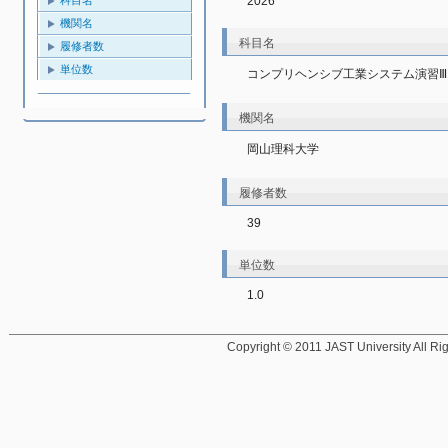
2026
機関名
科目名
履修者数
単位数
コンプリヘンシブ工業システム演習Ⅲ
機関名
岡山理科大学
履修者数
39
単位数
1.0