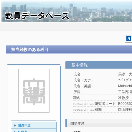
担当経験のある科目
基本情報
氏名
馬淵 
氏名（カナ）
ﾏﾌﾞﾁ ﾀﾞｲ
氏名（英語）
Mabuchi
所属
工学部 
職名
准教授
researchmap研究者コード
B00036
researchmap機関
岡山理
開講年度
開講年度
科目名