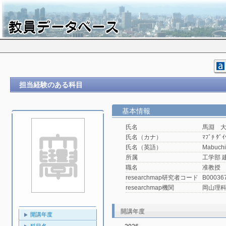
担当経験のある科目
基本情報
氏名
馬淵 
氏名（カナ）
ﾏﾌﾞﾁ ﾀﾞｲ
氏名（英語）
Mabuchi
所属
工学部 
職名
准教授
researchmap研究者コード
B00036
researchmap機関
岡山理
開講年度
開講年度
科目名