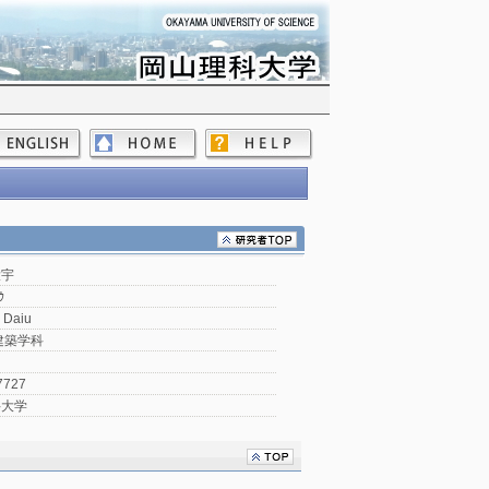
大宇
ｳ
 Daiu
建築学科
7727
科大学