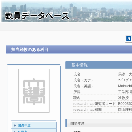
担当経験のある科目
基本情報
氏名
馬淵 
氏名（カナ）
ﾏﾌﾞﾁ ﾀﾞｲ
氏名（英語）
Mabuchi
所属
工学部 
職名
准教授
researchmap研究者コード
B00036
researchmap機関
岡山理
開講年度
開講年度
科目名