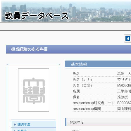
担当経験のある科目
基本情報
氏名
馬淵 
氏名（カナ）
ﾏﾌﾞﾁ ﾀﾞｲ
氏名（英語）
Mabuchi
所属
工学部 
職名
准教授
researchmap研究者コード
B00036
researchmap機関
岡山理
開講年度
開講年度
科目名