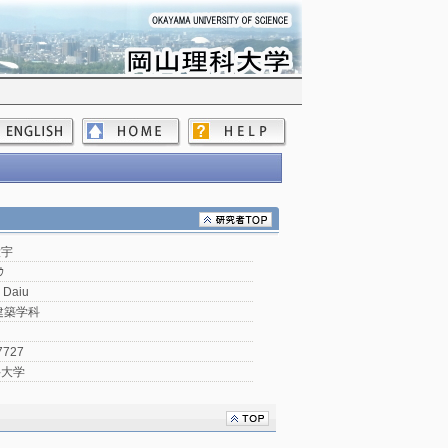
大宇
ｳ
 Daiu
建築学科
7727
科大学