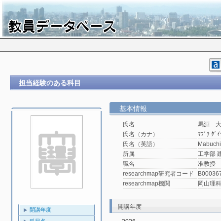
担当経験のある科目
基本情報
氏名
馬淵 
氏名（カナ）
ﾏﾌﾞﾁ ﾀﾞｲ
氏名（英語）
Mabuchi
所属
工学部 
職名
准教授
researchmap研究者コード
B00036
researchmap機関
岡山理
開講年度
開講年度
科目名